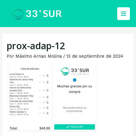
Ir
al
Main
contenido
Men
prox-adap-12
Por
Máximo Arnao Molina
/
13 de septiembre de 2024